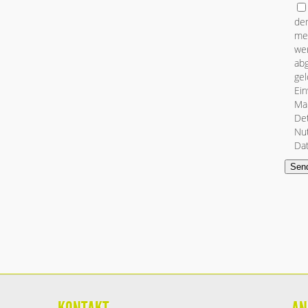
de
mei
we
abg
gel
Ein
Mai
Det
Nut
Da