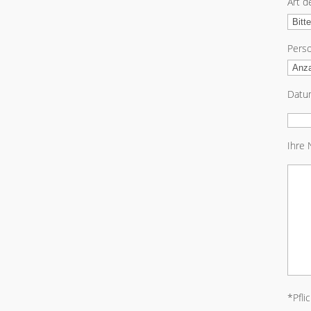
Art d
Pers
Datu
Ihre 
*Pfli