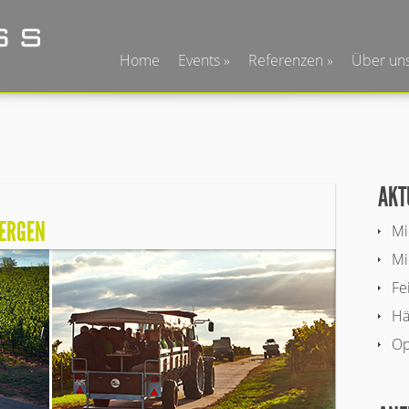
Home
Events
Referenzen
Über un
AKT
BERGEN
Mi
Mi
Fe
Hä
Op