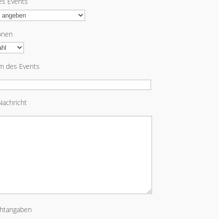
es Events
onen
m des Events
Nachricht
chtangaben