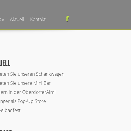
s
Aktuell
Kontakt
UELL
eten Sie unseren Schankwagen
eten Sie unsere Mini Bar
iern in der OberdorferAlm!
nger als Pop-Up Store
elbadfest